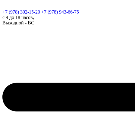
+7 (978)
302-15-20
+7 (978)
943-66-75
с 9 до 18 часов,
Выходной - ВС