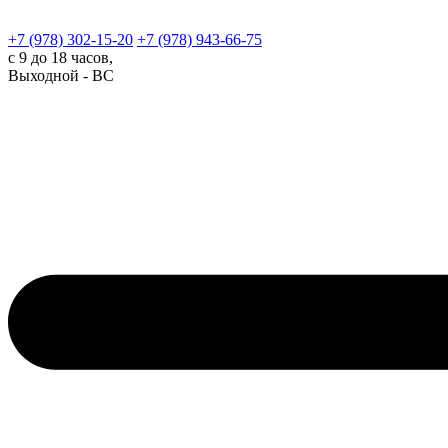
+7 (978)
302-15-20
+7 (978)
943-66-75
с 9 до 18 часов,
Выходной - ВС